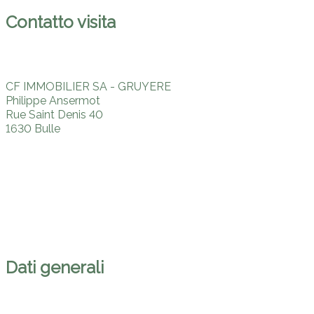
Contatto visita
CF IMMOBILIER SA - GRUYERE
Philippe Ansermot
Rue Saint Denis 40
1630 Bulle
Tel.
+41 (0) 26 921 05 05
Cel.
+41 (0) 79 206 37 49
cf@cfimmobilier.ch
Dati generali