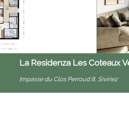
La Residenza Les Coteaux Ver
Impasse du Clos Perroud 8,
Siviriez