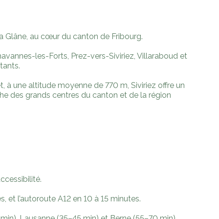
la Glâne, au cœur du canton de Fribourg.
avannes-les-Forts, Prez-vers-Siviriez, Villaraboud et
tants.
, à une altitude moyenne de 770 m, Siviriez offre un
che des grands centres du canton et de la région
cessibilité.
, et l’autoroute A12 en 10 à 15 minutes.
5 min), Lausanne (35–45 min) et Berne (55–70 min).