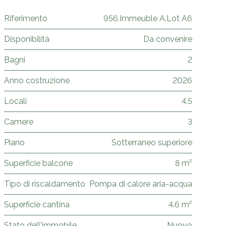
Riferimento
956.Immeuble A.Lot A6
Disponibilità
Da convenire
Bagni
2
Anno costruzione
2026
Locali
4.5
Camere
3
Piano
Sotterraneo superiore
Superficie balcone
8 m²
Tipo di riscaldamento
Pompa di calore aria-acqua
Superficie cantina
4.6 m²
Stato dell'immobile
Nuovo