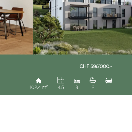
CHF 595'000.-
102.4 m²
4.5
3
2
1