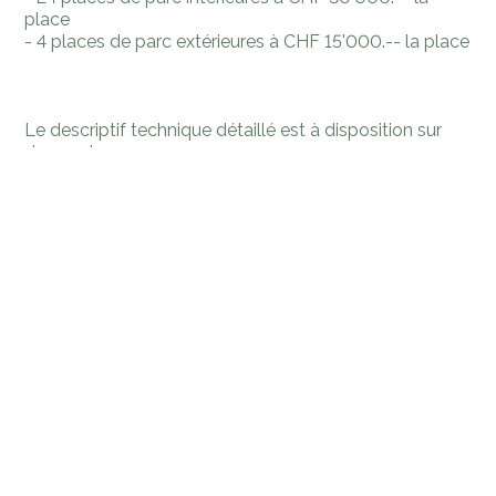
place
- 4 places de parc extérieures à CHF 15'000.-- la place
Le descriptif technique détaillé est à disposition sur
demande.
Le prix des places de parc n'est pas inclus dans le prix
de vente:
- 24 places de parc intérieures à CHF 30'000.-- la