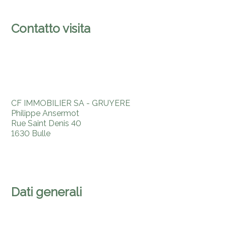
Contatto visita
CF IMMOBILIER SA - GRUYERE
Philippe Ansermot
Rue Saint Denis 40
1630 Bulle
Tel.
+41 (0) 26 921 05 05
Cel.
+41 (0) 79 206 37 49
cf@cfimmobilier.ch
Dati generali