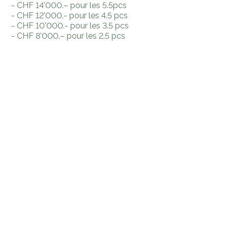
- CHF 14'000.– pour les 5.5pcs
- CHF 12'000.- pour les 4.5 pcs
- CHF 10'000.- pour les 3.5 pcs
- CHF 8'000.– pour les 2.5 pcs
Le prix des places de parc n'est pas inclus dans le prix
de vente:
- 24 places de parc intérieures à CHF 30'000.-- la
place
- 4 places de parc extérieures à CHF 15'000.-- la place