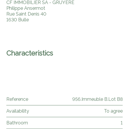
CF IMMOBILIER SA - GRUYERE
Philippe Ansermot
Rue Saint Denis 40
1630 Bulle
Tel.
+41 (0) 26 921 05 05
Mob.
+41 (0) 79 206 37 49
cf@cfimmobilier.ch
Characteristics
Reference
956.Immeuble B.Lot B8
Availability
To agree
Bathroom
1