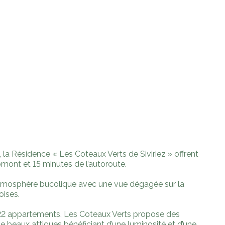
 la Résidence « Les Coteaux Verts de Siviriez » offrent
mont et 15 minutes de l’autoroute.
 atmosphère bucolique avec une vue dégagée sur la
oises.
22 appartements, Les Coteaux Verts propose des
de beaux attiques bénéficiant d’une luminosité et d’une