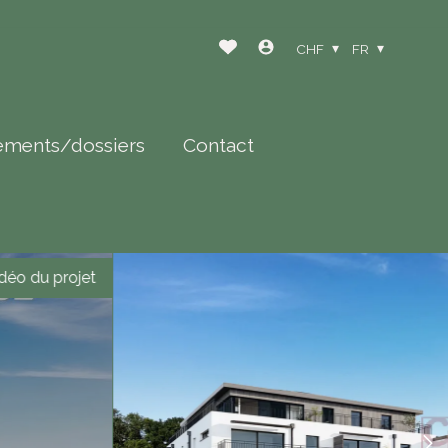
CHF
FR
ements/dossiers
Contact
déo du projet