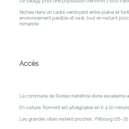
Le Saulgy, pour une population d’environ 2’600 habi
Nichée dans un cadre verdoyant entre plaine et forêt
environnement paisible et rural, tout en restant pro
romande.
Accès
La commune de Siviriez bénéficie d’une excellente ac
En voiture, Romont est atteignable en 6 à 10 minutes
Les grandes villes restent proches : Fribourg (25–3