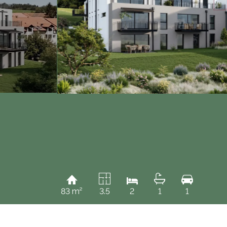
83 m²
3.5
2
1
1