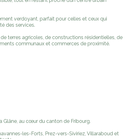
ible, tout en restant proche d’un centre urbain
ment verdoyant, parfait pour celles et ceux qui
ité des services.
 terres agricoles, de constructions résidentielles, de
uipements communaux et commerces de proximité.
la Glâne, au cœur du canton de Fribourg.
avannes-les-Forts, Prez-vers-Siviriez, Villaraboud et