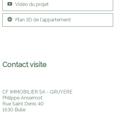
Vidéo du projet
Plan 3D de l'appartement
Contact visite
CF IMMOBILIER SA - GRUYERE
Philippe Ansermot
Rue Saint Denis 40
1630 Bulle
Tél.
+41 (0) 26 921 05 05
Mob.
+41 (0) 79 206 37 49
cf@cfimmobilier.ch